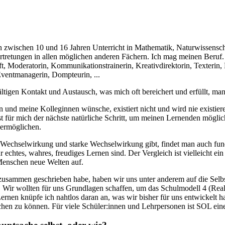
en zwischen 10 und 16 Jahren Unterricht in Mathematik, Naturwissensc
tretungen in allen möglichen anderen Fächern. Ich mag meinen Beruf. I
t, Moderatorin, Kommunikationstrainerin, Kreativdirektorin, Texterin,
 Eventmanagerin, Dompteurin, ...
tigen Kontakt und Austausch, was mich oft bereichert und erfüllt, man
und meine Kolleginnen wünsche, existiert nicht und wird nie existieren
für mich der nächste natürliche Schritt, um meinen Lernenden möglich
ermöglichen.
 Wechselwirkung und starke Wechselwirkung gibt, findet man auch f
htes, wahres, freudiges Lernen sind. Der Vergleich ist vielleicht ein
 Menschen neue Welten auf.
din zusammen geschrieben habe, haben wir uns unter anderem auf die S
en. Wir wollten für uns Grundlagen schaffen, um das Schulmodell 4 (Rea
en knüpfe ich nahtlos daran an, was wir bisher für uns entwickelt hab
hen zu können. Für viele Schüler:innen und Lehrpersonen ist SOL eine