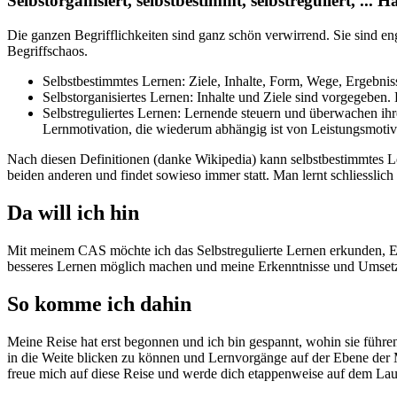
Selbstorganisiert, selbstbestimmt, selbstreguliert, ... 
Die ganzen Begrifflichkeiten sind ganz schön verwirrend. Sie sind eng
Begriffschaos.
Selbstbestimmtes Lernen: Ziele, Inhalte, Form, Wege, Ergebnis
Selbstorganisiertes Lernen: Inhalte und Ziele sind vorgegeben. 
Selbstreguliertes Lernen: Lernende steuern und überwachen ihr
Lernmotivation, die wiederum abhängig ist von Leistungsmotiva
Nach diesen Definitionen (danke Wikipedia) kann selbstbestimmtes Ler
beiden anderen und findet sowieso immer statt. Man lernt schliesslich 
Da will ich hin
Mit meinem CAS möchte ich das Selbstregulierte Lernen erkunden, Er
besseres Lernen möglich machen und meine Erkenntnisse und Umsetz
So komme ich dahin
Meine Reise hat erst begonnen und ich bin gespannt, wohin sie füh
in die Weite blicken zu können und Lernvorgänge auf der Ebene der 
freue mich auf diese Reise und werde dich etappenweise auf dem Lau