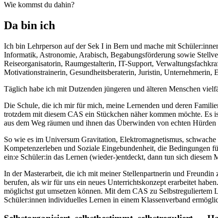
Wie kommst du dahin?
Da bin ich
Ich bin Lehrperson auf der Sek I in Bern und mache mit Schüler:inn
Informatik, Astronomie, Arabisch, Begabungsförderung sowie Stellver
Reiseorganisatorin, Raumgestalterin, IT-Support, Verwaltungsfachkraf
Motivationstrainerin, Gesundheitsberaterin, Juristin, Unternehmerin,
Täglich habe ich mit Dutzenden jüngeren und älteren Menschen vielfäl
Die Schule, die ich mir für mich, meine Lernenden und deren Familien 
trotzdem mit diesem CAS ein Stückchen näher kommen möchte. Es ist 
aus dem Weg räumen und ihnen das Überwinden von echten Hürden 
So wie es im Universum Gravitation, Elektromagnetismus, schwache
Kompetenzerleben und Soziale Eingebundenheit, die Bedingungen für ec
ein:e Schüler:in das Lernen (wieder-)entdeckt, dann tun sich diesem
In der Masterarbeit, die ich mit meiner Stellenpartnerin und Freun
berufen, als wir für uns ein neues Unterrichtskonzept erarbeitet hab
möglichst gut umsetzen können. Mit dem CAS zu Selbstreguliertem Lern
Schüler:innen individuelles Lernen in einem Klassenverband ermöglic