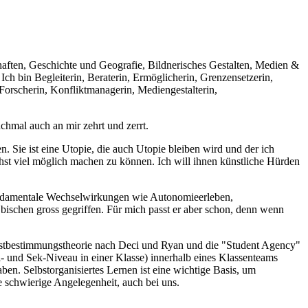
haften, Geschichte und Geografie, Bildnerisches Gestalten, Medien &
ch bin Begleiterin, Beraterin, Ermöglicherin, Grenzensetzerin,
 Forscherin, Konfliktmanagerin, Mediengestalterin,
chmal auch an mir zehrt und zerrt.
. Sie ist eine Utopie, die auch Utopie bleiben wird und der ich
st viel möglich machen zu können. Ich will ihnen künstliche Hürden
undamentale Wechselwirkungen wie Autonomieerleben,
 bischen gross gegriffen. Für mich passt er aber schon, denn wenn
elbstbestimmungstheorie nach Deci und Ryan und die "Student Agency"
l- und Sek-Niveau in einer Klasse) innerhalb eines Klassenteams
en. Selbstorganisiertes Lernen ist eine wichtige Basis, um
 schwierige Angelegenheit, auch bei uns.