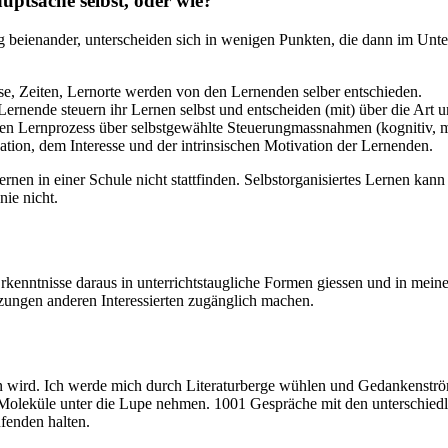
Hauptsache selbst, oder wie?
 beienander, unterscheiden sich in wenigen Punkten, die dann im Unterr
se, Zeiten, Lernorte werden von den Lernenden selber entschieden.
Lernende steuern ihr Lernen selbst und entscheiden (mit) über die Art 
en Lernprozess über selbstgewählte Steuerungmassnahmen (kognitiv, met
tion, dem Interesse und der intrinsischen Motivation der Lernenden.
nen in einer Schule nicht stattfinden. Selbstorganisiertes Lernen kann 
nie nicht.
kenntnisse daraus in unterrichtstaugliche Formen giessen und in mein
ungen anderen Interessierten zugänglich machen.
ren wird. Ich werde mich durch Literaturberge wühlen und Gedankenst
Moleküle unter die Lupe nehmen. 1001 Gespräche mit den unterschiedli
fenden halten.